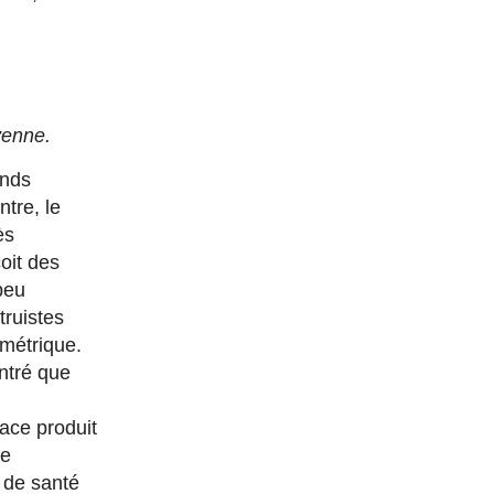
yenne.
ands
tre, le
ès
çoit des
 peu
truistes
ymétrique.
ntré que
cace produit
ue
 de santé