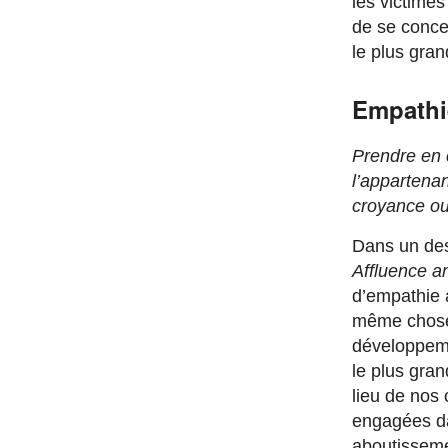
les victimes
de se concen
le plus gra
Empathi
Prendre en c
l’appartenan
croyance ou
Dans un des
Affluence a
d’empathie a
même chose,
développeme
le plus gran
lieu de nos 
engagées da
aboutisseme