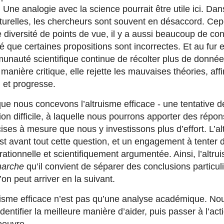
Une analogie avec la science pourrait être utile ici. Dan
turelles, les chercheurs sont souvent en désaccord. Ce
 diversité de points de vue, il y a aussi beaucoup de con
 que certaines propositions sont incorrectes. Et au fur 
unauté scientifique continue de récolter plus de donnée
manière critique, elle rejette les mauvaises théories, aff
 et progresse.
que nous concevons l’altruisme efficace - une tentative 
on difficile, à laquelle nous pourrons apporter des répo
ises à mesure que nous y investissons plus d’effort. L’a
est avant tout cette question, et un engagement à tenter 
ationnelle et scientifiquement argumentée. Ainsi, l’altru
arche
qu’il convient de séparer des conclusions particul
’on peut arriver en la suivant.
truisme efficace n’est pas qu’une analyse académique. No
dentifier la meilleure manière d’aider, puis passer à l’act