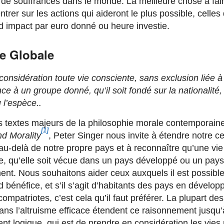
 de souffrances dans le monde. La meilleure chose à fair
trer sur les actions qui aideront le plus possible, celles
nd impact par euro donné ou heure investie.
e Globale
onsidération toute vie consciente, sans exclusion liée à
ce à un groupe donné, qu’il soit fondé sur la nationalité, l
 l’espèce..
 textes majeurs de la philosophie morale contemporain
[1]
nd Morality
, Peter Singer nous invite à étendre notre ce
u-delà de notre propre pays et à reconnaître qu’une vie 
 qu’elle soit vécue dans un pays développé ou un pays
nt. Nous souhaitons aider ceux auxquels il est possible
d bénéfice, et s’il s’agit d’habitants des pays en dévelo
compatriotes, c’est cela qu’il faut préférer. La plupart d
ns l’altruisme efficace étendent ce raisonnement jusqu’
nt logique, qui est de prendre en considération les vies