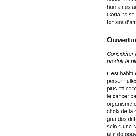
humaines ai
Certains se
tentent d’am
Ouvertur
Considérer t
produit le p
Il est habi
personnelles
plus efficac
le cancer ca
organisme de
choix de la 
grandes diff
sein d’une c
afin de pouv