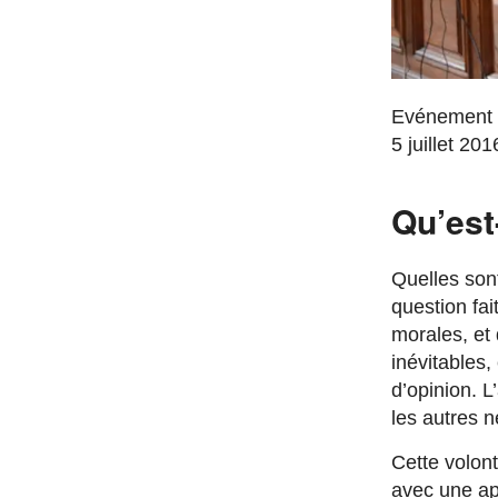
Evénement d
5 juillet 201
Qu’est
Quelles sont
question fai
morales, et
inévitables,
d’opinion. L
les autres n
Cette volont
avec une app