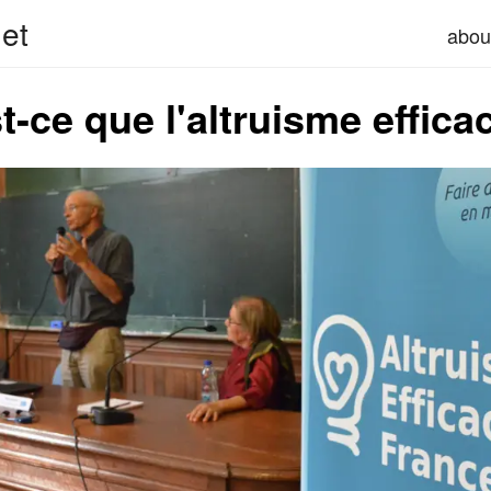
et
abou
t-ce que l'altruisme effica