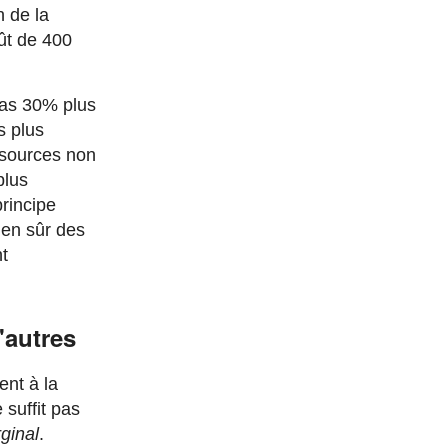
n de la
ût de 400
 pas 30% plus
s plus
ssources non
plus
principe
ien sûr des
t
'autres
ent à la
 suffit pas
ginal
.