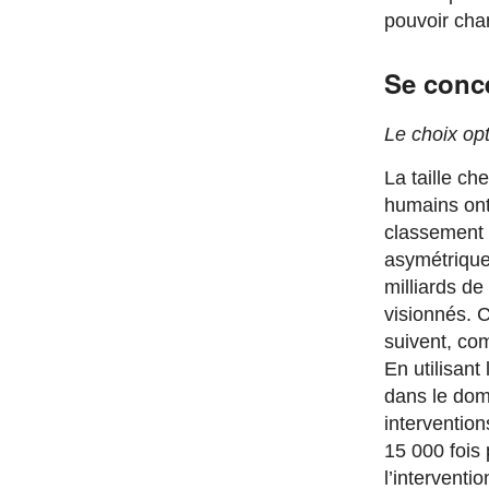
pouvoir cha
Se conce
Le choix op
La taille ch
humains ont
classement d
asymétrique 
milliards de
visionnés. 
suivent, com
En utilisan
dans le doma
intervention
15 000 fois 
l’interventi