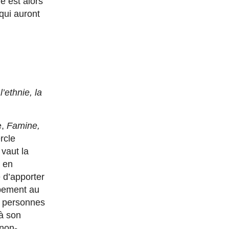
e est alors
 qui auront
’ethnie, la
e,
Famine,
rcle
vaut la
 en
 d’apporter
ppement au
es personnes
à son
 non-