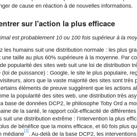
nger de cause en réaction à de nouvelles informations.
ntrer sur l'action la plus efficace
timal est probablement 10 ou 100 fois supérieur à la mo
ez les humains suit une distribution normale : les plus gr
 une taille au plus 60% supérieure à la moyenne. Par con
e popularité des sites web suit une loi de distribution tr
(loi de puissance) : Google, le site le plus populaire, re
 visiteurs, alors que la vaste majorité des sites sont très
Certains éléments de preuve suggèrent que les actions al
me la popularité des sites web, une distribution très as
t la base de données DCP2, le philosophe Toby Ord a mo
ine de la santé, le rapport coût-efficacité de différentes
s suit une distribution extrême : l’intervention la plus effi
plus de bénéfice que la moins efficace, et 60 fois plus q
[2]
on médiane
. Au-delà de la base DCP2, les interventions