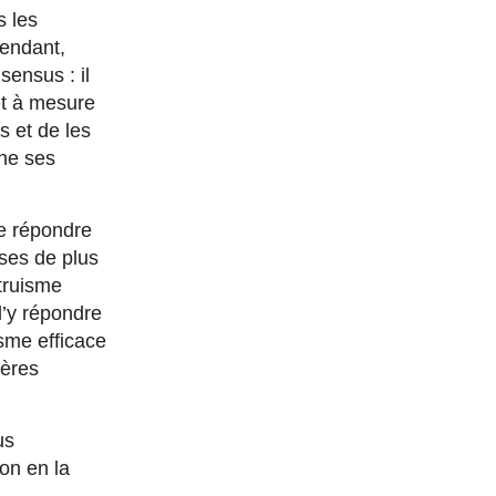
s les
pendant,
sensus : il
et à mesure
s et de les
ine ses
de répondre
nses de plus
ltruisme
d’y répondre
isme efficace
ières
us
ion en la