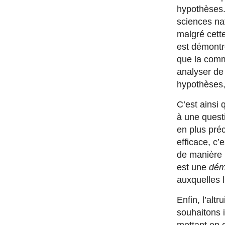
hypothèses. 
sciences na
malgré cette
est démontré
que la comm
analyser de 
hypothèses,
C’est ainsi 
à une questi
en plus préc
efficace, c’
de manière r
est une
dém
auxquelles l
Enfin, l’al
souhaitons i