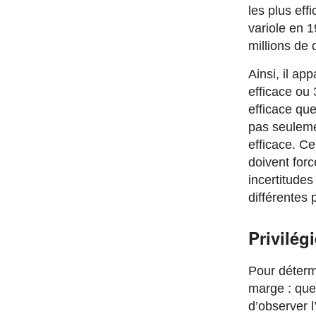
les plus eff
variole en 
millions de 
Ainsi, il ap
efficace ou 
efficace qu
pas seulemen
efficace. Ce
doivent forc
incertitudes
différentes 
Privilég
Pour détermi
marge : quel
d’observer l