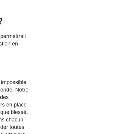
?
permettrait
stion en
t impossible
monde. Notre
 des
ors en place
aque blessé,
ons chacun
ider toutes