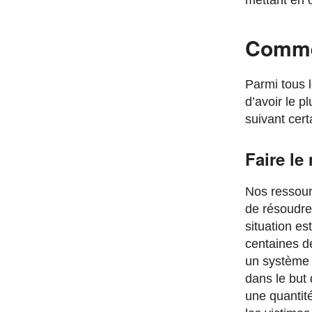
mettant en 
Commen
Parmi tous l
d’avoir le 
suivant cert
Faire le
Nos ressourc
de résoudre
situation es
centaines de
un système 
dans le but
une quantit