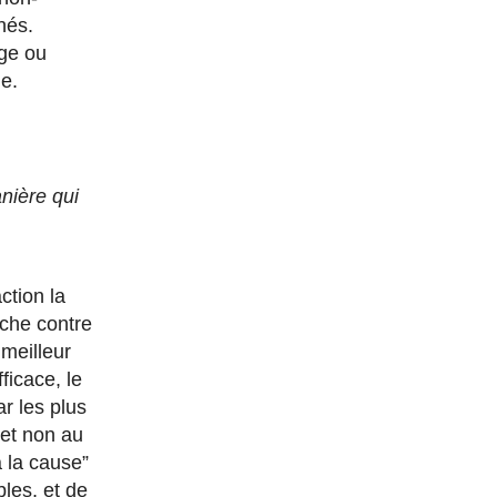
nés.
age ou
me.
anière qui
ction la
rche contre
meilleur
ficace, le
ar les plus
 et non au
à la cause”
bles, et de